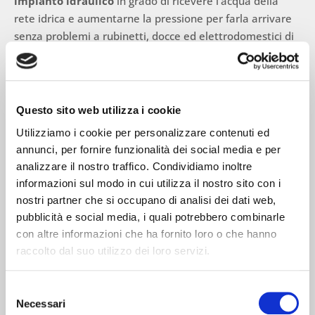
impianto idraulico
in grado di ricevere l’acqua della
rete idrica e aumentarne la pressione per farla arrivare
senza problemi a rubinetti, docce ed elettrodomestici di
ciascuna abitazione del palazzo.
In questo modo si garantisce, anche a chi abita ai piani
più alti del condominio, un
perfetto comfort abitativo
e
una portata d’acqua sufficiente per qualsiasi attività
Questo sito web utilizza i cookie
domestica.
Utilizziamo i cookie per personalizzare contenuti ed
annunci, per fornire funzionalità dei social media e per
analizzare il nostro traffico. Condividiamo inoltre
informazioni sul modo in cui utilizza il nostro sito con i
I VANTAGGI DELL’IMPIANTO
nostri partner che si occupano di analisi dei dati web,
AUTOCLAVE
pubblicità e social media, i quali potrebbero combinarle
con altre informazioni che ha fornito loro o che hanno
In passato, per risolvere i problemi di pressione idrica e
raccolto dal suo utilizzo dei loro servizi.
migliorare l’approvvigionamento dell’acqua sanitaria, si
ricorreva a serbatoi montati sui tetti dei palazzi. Oggi un
Selezione
impianto autoclave è una soluzione molto più
Necessari
del