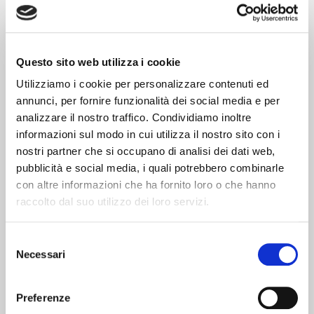
riscaldamento un prodotto chimico in grado di eliminare
le incrostazioni senza danneggiare l’impianto.
Dopo averlo lasciato agire per un breve tempo, viene
rimossa tutta l’acqua in circolo e sostituita con acqua
Questo sito web utilizza i cookie
nuova, così da ripristinare le condizioni ottimali
Utilizziamo i cookie per personalizzare contenuti ed
dell’impianto.
annunci, per fornire funzionalità dei social media e per
analizzare il nostro traffico. Condividiamo inoltre
informazioni sul modo in cui utilizza il nostro sito con i
nostri partner che si occupano di analisi dei dati web,
QUANDO SERVE IL LAVAGGIO DEGLI
pubblicità e social media, i quali potrebbero combinarle
IMPIANTI DI RISCALDAMENTO?
con altre informazioni che ha fornito loro o che hanno
raccolto dal suo utilizzo dei loro servizi.
Ci sono alcuni casi in cui il lavaggio dell’impianto di
riscaldamento è obbligatorio per legge. Nello specifico si
Selezione
è tenuti a fare un lavaggio professionale quando:
Necessari
del
consenso
Viene realizzato un nuovo impianto
Preferenze
Si effettua la ristrutturazione di un edificio